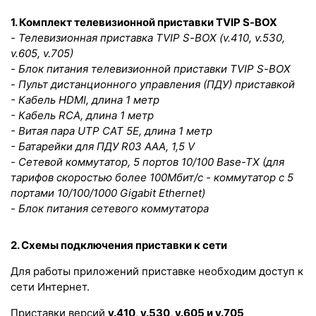
1. Комплект телевизионной приставки
TVIP
S
-
BOX
- Телевизионная приставка
TVIP
S
-
BOX (v.410, v.530,
v.605, v.705)
- Блок питания телевизионной приставки
TVIP
S
-
BOX
- Пульт дистанционного управления (ПДУ) приставкой
- Кабель
HDMI
, длина 1 метр
- Кабель
RCA
, длина 1 метр
- Витая пара
UTP
CAT
5
E
, длина 1 метр
- Батарейки для ПДУ
R
03 ААА, 1,5
V
- Сетевой коммутатор, 5 портов 10/100 Base-TX (для
тарифов скоростью более 100Мбит/с - коммутатор с 5
портами 10/100/1000 Gigabit Ethernet)
- Блок питания сетевого коммутатора
2. Схемы подключения приставки к сети
Для работы приложений приставке необходим доступ к
сети Интернет.
Приставки версий
v.410, v.530, v.605 и
v.705