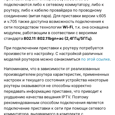
подключаются либо к сетевому коммутатору, либо к
роутеру, либо к кабелю провайдера по проводному
соединению (витая пара). Для приставки версии v.605
и
v.705
также доступна возможность подключения к
сети посредством технологии
Wi-Fi
, т.к. она оснащена
модулем, работающим в соотвествии с версиями
стандарта
802.11: 802.11bgn+ac (2,4ГГц/5ГГц)
.
При подключении приставки к роутеру потребуется
произвести его настройку. С настройкой различных
моделей роутеров можно ознакомиться
по этой ссылке
.
Напоминаем, что
в
зависимости от реализованных
производителем роутера характеристик, применeнных
настроек и текущего состояния устройства некоторые
роутеры оказываются не способны корректно
передавать информацию приставке, что приводит к
ухудшению качества вещания IPTV. Поэтому
рекомендованным способом подключения является
подключение приставки к сети при помощи сетевого
коммутатора, выдаваемого в комплекте с