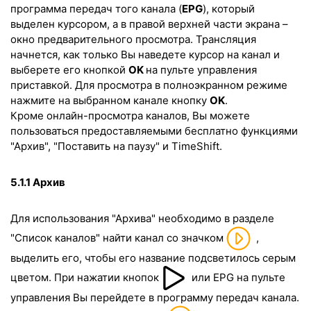
программа передач того канала (
EPG
), который
выделен курсором, а в правой верхней части экрана –
окно предварительного просмотра. Трансляция
начнeтся, как только Вы наведeте курсор на канал и
выберете его кнопкой
OK
на пульте управления
приставкой. Для просмотра в полноэкранном режиме
нажмите на выбранном канале кнопку
OK
.
Кроме онлайн-просмотра каналов, Вы можете
пользоваться предоставляемыми бесплатно функциями
"Архив", "Поставить на паузу" и
TimeShift
.
5.1.1 Архив
Для использования "Архива" необходимо в разделе
"Список каналов" найти канал со значком
,
выделить его, чтобы его название подсветилось серым
цветом. При нажатии кнопок
или
EPG
на пульте
управления Вы перейдeте в программу передач канала.