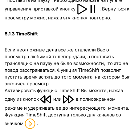
"Поставить на паузу", необходимо нажать на пульте
управления приставкой кнопку
. Вернуться к
просмотру можно, нажав эту кнопку повторно.
5.1.3
TimeShift
Если неотложные дела всe же отвлекли Вас от
просмотра любимой телепередачи, а поставить
трансляцию на паузу не было возможности, то это не
повод расстраиваться. Функция
TimeShift
позволит
пустить время вспять до того момента, на котором был
закончен просмотр.
Активировать функцию
TimeShift
Вы можете, нажав
одну из кнопок
или
в полноэкранном
режиме и удерживать еe до интересующего момента.
Функция TimeShift доступна только для каналов со
значком
.